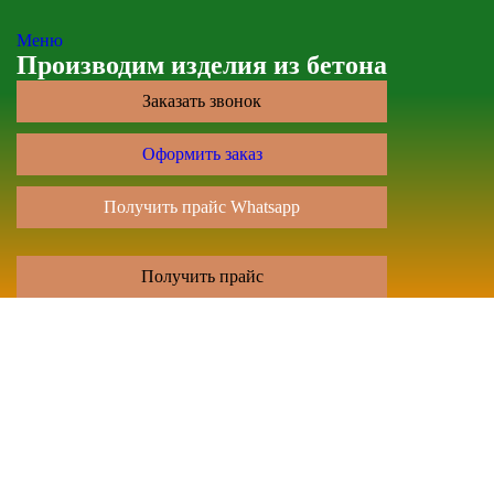
Меню
Производим изделия из бетона
Заказать звонок
Оформить заказ
Получить прайс Whatsapp
Получить прайс
Перейти к содержанию
Брусчатка Ру
+7 (4212) 93-22-28
Главная
Брусчатка
Тротуарная плитка
+7 (924) 314-26-28
Тротуарная плитка 300*300*30
Тротуарная плитка 300*300*40
brushatka.dv@mail.ru
Тротуарная плитка 300*300*50
Тротуарная плитка 400*400*50
Тротуарная плитка 600*300*60
г.Хабаровск, ул. Автономная 5А